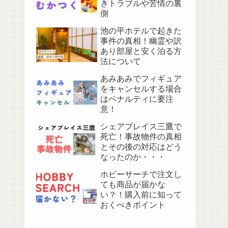
きトラブルや苦情の裏
側
池の平ホテルで起きた
事件の真相！幽霊や訳
あり部屋と安く泊る方
法について
あみあみでフィギュア
をキャンセルする場合
はペナルティに要注
意！
シェアプレイス三鷹で
死亡！事故物件の真相
とその後の対応はどう
なったのか・・・
ホビーサーチで注文し
ても商品が届かな
い？！購入前に知って
おくべきポイント