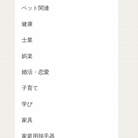
ペット関連
健康
士業
娯楽
婚活・恋愛
子育て
学び
家具
家庭用脱毛器