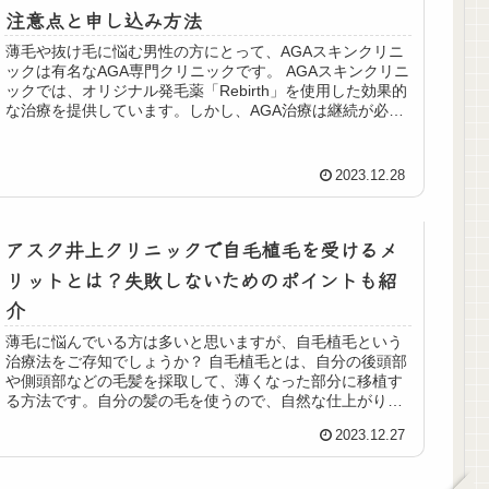
注意点と申し込み方法
薄毛や抜け毛に悩む男性の方にとって、AGAスキンクリニ
ックは有名なAGA専門クリニックです。 AGAスキンクリニ
ックでは、オリジナル発毛薬「Rebirth」を使用した効果的
な治療を提供しています。しかし、AGA治療は継続が必要
であり、費用も...
2023.12.28
アスク井上クリニックで自毛植毛を受けるメ
リットとは？失敗しないためのポイントも紹
介
薄毛に悩んでいる方は多いと思いますが、自毛植毛という
治療法をご存知でしょうか？ 自毛植毛とは、自分の後頭部
や側頭部などの毛髪を採取して、薄くなった部分に移植す
る方法です。自分の髪の毛を使うので、自然な仕上がりに
なり、拒絶反応やアレルギーなど...
2023.12.27