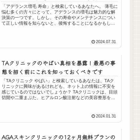
「アデランス増毛 寿命」と検索しているあなたへ。 薄毛に
悩む多くの方々にとって、アデランスの増毛は魅力的な解
決策の一つです。しかし、その寿命やメンテナンスについ
て正しい情報を知らないと、後悔することになるかもしれ
ません。 この記事では、アデ...
2024.07.31
TAクリニックのやばい真相を暴露！最悪の事
態を招く前にこれを知っておくべきです
「TAクリニック やばい」と検索しているあなたは、TAク
リニックに興味があるけれども、ネット上の情報に不安を
感じているのではないでしょうか？ TAクリニックは、目頭
切開や二重まぶた、ヒアルロン酸注射などの美容整形を行
っているクリニックです。...
2024.01.31
AGAスキンクリニックの12ヶ月無料プランの