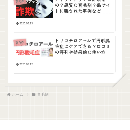
育毛剤
の？悪質な育毛剤？偽サイ
トに騙された事例など
2025.05.13
トリコチロアールで円形脱
育毛剤
毛症はケアできる？口コミ
の評判や効果的な使い方
2025.05.12
ホーム
育毛剤