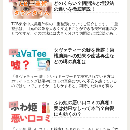
どのくらい？切開法と埋没法
の違いを徹底解説！
TCB東京中央美容外科の二重整形についてご紹介します。 二重
整形は、目元の印象を大きく変えることができる美容施術のひ
とつですが、その方法には大きく分けて切開法と埋没法があり
ます。 切開法と埋没法では、施術の方法や効果、そしてダウン
タイムの長...
タヴァティーの嘘を暴露！歯
美容
槽膿漏への効果や歯茎再生な
どの噂の真相は…
「タヴァティー 嘘」というキーワードで検索されている方は、
ホワイトニング効果や口コミの真偽について不安を感じている
のではないでしょうか。もしかすると、期待した効果が得られ
なかったという声や、誇大広告ではないかと疑う気持ちがある
かもしれません...
ふわ姫の悪い口コミの真相！
美容
実は効果なしって本当？白髪
にも効くの？
「ふわ姫 悪い口コミ」と検索したあなたは、もしかしたら「本