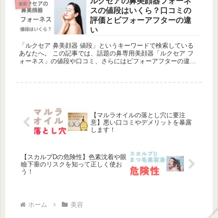
ルクセアの鼻美顔器フォーネ
美容
スの値段はいくら？口コミの
評価とビフォーアフターの違
い
「ルクセア 鼻美顔器 値段」というキーワードで検索している
あなたへ。 この記事では、話題の鼻専用美顔器「ルクセア フ
ォーネス」の値段や口コミ、さらにはビフォーアフターの違い
について詳しく解説します。 ルクセア フォーネスは、その効
果と使い勝...
【マルラオイルの落とし穴に要注
意】悪い口コミやデメリットを暴露
します！
【スカルプDの危険性】色素沈着や眼
瞼下垂のリスクを知って正しく使お
う！
ホーム
美容