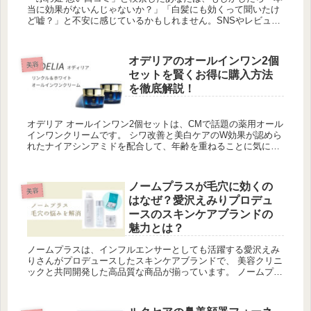
当に効果がないんじゃないか？」「白髪にも効くって聞いたけ
ど嘘？」と不安に感じているかもしれません。SNSやレビュー
サイトで囁かれるネガティブな声は、購入を検討する上でどう
しても気にな...
オデリアのオールインワン2個
美容
セットを賢くお得に購入方法
を徹底解説！
オデリア オールインワン2個セットは、CMで話題の薬用オール
インワンクリームです。 シワ改善と美白ケアのW効果が認めら
れたナイアシンアミドを配合して、年齢を重ねることに気にな
る肌悩みにアプローチします。オールインワンなのに、化粧水
や乳液、美...
ノームプラスが毛穴に効くの
美容
はなぜ？愛沢えみりプロデュ
ースのスキンケアブランドの
魅力とは？
ノームプラスは、インフルエンサーとしても活躍する愛沢えみ
りさんがプロデュースしたスキンケアブランドで、 美容クリニ
ックと共同開発した高品質な商品が揃っています。 ノームプラ
スの商品は、毛穴の汚れや角質を除去し、毛穴を引き締め、肌
を滑らかにす...