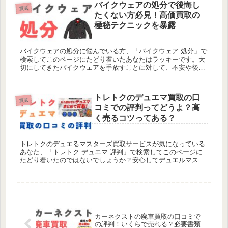
バイクウェアの処分で後悔し
買取
たくない方必見！高価買取の
極秘テクニックを暴露
バイクウェアの処分に悩んでいる方、「バイクウェア 処分」で
検索してこのページにたどり着いたあなたはラッキーです。大
切にしてきたバイクウェアを手放すことに対して、不安や後悔
を感じたくないですよね。 でもご安心ください。ここでは、高
価買取の極秘...
トレトクのデュエマ買取の口
買取
コミでの評判ってどうよ？高
く売るコツってある？
トレトクのデュエるマスターズ買取サービスが気になっている
あなた、「トレトク デュエマ 評判」で検索してこのページに
たどり着いたのではないでしょうか？安心してデュエルマスタ
ーズのカードを売りたいけれど、実際の評判や使い勝手、そし
て高く売るため...
カーネクストの廃車買取の口コミで
の評判！いくらで売れる？必要書類