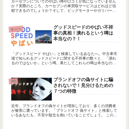
カーセブンについてのやばい噂や口コミが気になっていません
か？実際のところ、カーセブンの車買取サービスはどれほど信
頼できるのでしょうか？そして、ビッグモーターやガリバーと
比べてどうなのでしょうか？ この記事では、カーセブンの「や
ばい」噂の真相...
グッドスピードのやばい不祥
車バイク
事の真相！潰れるという噂は
本当なの？！
「グッドスピード やばい」と検索しているあなたへ。中古車市
場で知られるグッドスピードに関する不祥事の数々と、「潰れ
るのではないか」という噂。果たしてこれらの噂は本当なので
しょうか？ この記事では、グッドスピードが直面した問題の背
後にある真相...
ブランドオフの偽サイトに騙
買取
されないで！見分けるための
７つの特徴
近年、ブランドオフの偽サイトが増加しており、多くの消費者
が被害に遭っています。「ブランドオフ 偽サイト」と検索して
いるあなたも、不安や疑念を抱いていることでしょう。 この記
事では、ブランドオフの偽サイトを見分けるための7つの特徴
を詳しく解説...