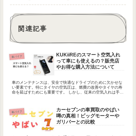
関連記事
KUKiiREのスマート空気入れ
車バイク
って車にも使えるの？販売店
やお得な購入方法について
車のメンテナンスは、安全で快適なドライブのために欠かせな
い要素です。特にタイヤの空気圧は、燃費の改善やタイヤの寿
命を延ばすためにも重要です。 しかし、従来の空気入れは手間
がかかり、正確な空気圧を維持するのが一苦労。そこで注目さ
れているのが「...
カーセブンの車買取のやばい
車バイク
噂の真相！ビッグモーターや
ガリバーとの比較