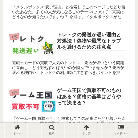
「メタルボックス 安い理由」と検索してこのページにたどり着
いたあなた。多くの人が気になるこのテーマについて、真実は
どうなのか知りたいですよね？ 今回は、メタルボックスがなぜ
他社よりも安い価格で商品を提供できるのか、その秘密を徹底
的に解説しま...
トレトクの発送が遅い理由と
娯楽
対処法！偽物や最悪なトラブ
ルを避けるための注意点
遊戯王カードの買取で人気のトレトク。発送が遅いという問題
に直面し、どう対処すれば良いのか悩んでいませんか？発送が
遅れる理由や、トレトクの利用時に注意すべきポイントを押さ
えておくことで、ストレスなくサービスを利用することができ
ます。 この記事...
ゲーム王国で買取不可のもの
娯楽
はある？価格の基準はどうや
って決まる？
「ゲーム王国 買取不可」と検索してこの記事にたどり着いた皆
さん。ゲーム王国の買取サービスを利用しようと思ったとき、
どのようなゲームやゲーム機が買取対象外になるのか、またそ
の価格がどのように決まるのか気になりますよね？ この記事で
ホーム
検索
トップ
サイドバー