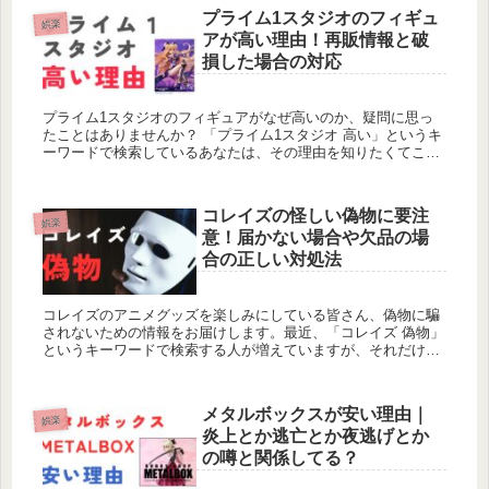
プライム1スタジオのフィギュ
娯楽
アが高い理由！再販情報と破
損した場合の対応
プライム1スタジオのフィギュアがなぜ高いのか、疑問に思っ
たことはありませんか？ 「プライム1スタジオ 高い」というキ
ーワードで検索しているあなたは、その理由を知りたくてこの
記事にたどり着いたことでしょう。そして、高価なフィギュア
を購入する際...
コレイズの怪しい偽物に要注
娯楽
意！届かない場合や欠品の場
合の正しい対処法
コレイズのアニメグッズを楽しみにしている皆さん、偽物に騙
されないための情報をお届けします。最近、「コレイズ 偽物」
というキーワードで検索する人が増えていますが、それだけ偽
物の被害が広がっている証拠です。 この記事では、コレイズの
偽物を見分け...
メタルボックスが安い理由｜
娯楽
炎上とか逃亡とか夜逃げとか
の噂と関係してる？