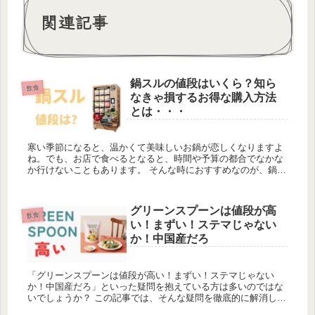
関連記事
鍋スルの値段はいくら？知ら
飲食
なきゃ損するお得な購入方法
とは・・・
寒い季節になると、温かくて美味しいお鍋が恋しくなりますよ
ね。でも、お店で食べるとなると、時間や予算の都合でなかな
か行けないこともあります。 そんな時におすすめなのが、鍋ス
ルという冷凍お鍋のセットの自動販売機です。 鍋スルは、お店
さながらの本...
グリーンスプーンは値段が高
飲食
い！まずい！ステマじゃない
か！中国産だろ
「グリーンスプーンは値段が高い！まずい！ステマじゃない
か！中国産だろ」といった疑問を抱えている方は多いのではな
いでしょうか？ この記事では、そんな疑問を徹底的に解消し、
グリーンスプーンの真実に迫ります。グリーンスプーンの価格