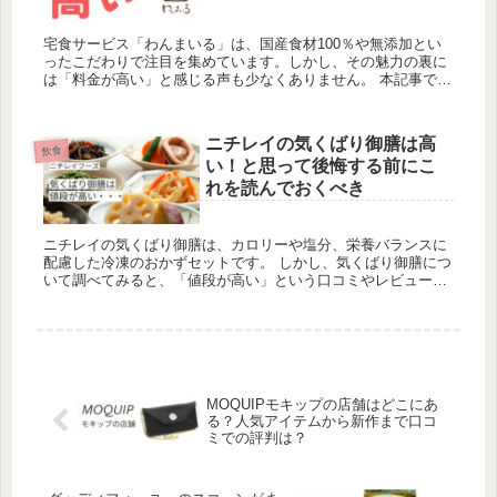
宅食サービス「わんまいる」は、国産食材100％や無添加とい
ったこだわりで注目を集めています。しかし、その魅力の裏に
は「料金が高い」と感じる声も少なくありません。 本記事で
は、「わんまいる 高い」と検索している方に向けて、その料金
が高い理由や...
ニチレイの気くばり御膳は高
飲食
い！と思って後悔する前にこ
れを読んでおくべき
ニチレイの気くばり御膳は、カロリーや塩分、栄養バランスに
配慮した冷凍のおかずセットです。 しかし、気くばり御膳につ
いて調べてみると、「値段が高い」という口コミやレビューが
目につきます。気くばり御膳は本当に高いのでしょうか？ この
記事では、気...
MOQUIPモキップの店舗はどこにあ
る？人気アイテムから新作まで口コ
ミでの評判は？