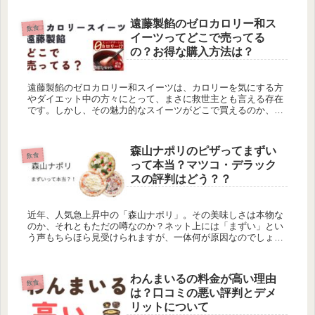
が高い理由や、そ...
遠藤製餡のゼロカロリー和ス
飲食
イーツってどこで売ってる
の？お得な購入方法は？
遠藤製餡のゼロカロリー和スイーツは、カロリーを気にする方
やダイエット中の方々にとって、まさに救世主とも言える存在
です。しかし、その魅力的なスイーツがどこで買えるのか、正
確な情報を知るのは意外と難しいものです。 この記事では、遠
藤製餡のゼロカ...
森山ナポリのピザってまずい
飲食
って本当？マツコ・デラック
スの評判はどう？？
近年、人気急上昇中の「森山ナポリ」。その美味しさは本物な
のか、それともただの噂なのか？ネット上には「まずい」とい
う声もちらほら見受けられますが、一体何が原因なのでしょう
か？ さらに、人気タレントのマツコ・デラックスさんもテレビ
で森山ナポリの...
わんまいるの料金が高い理由
飲食
は？口コミの悪い評判とデメ
リットについて